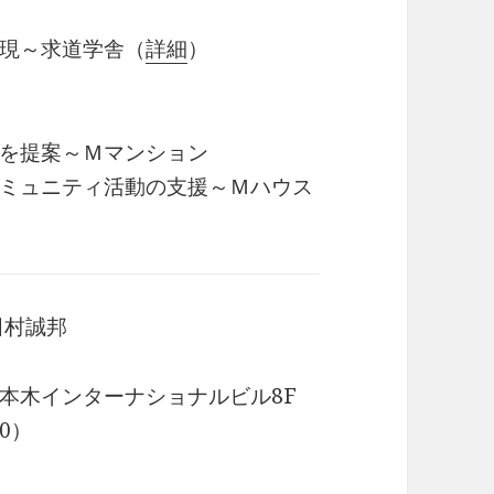
現～求道学舎（
詳細
）
を提案～Ｍマンション
ミュニティ活動の支援～Ｍハウス
田村誠邦
12 六本木インターナショナルビル8F
00）