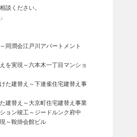
相談ください。
」
～同潤会江戸川アパートメント
えを実現～六本木一丁目マンショ
けた建替え～下連雀住宅建替え事
た建替え～大京町住宅建替え事業
ション竣工～ジードルンク府中
現～鞍掛会館ビル